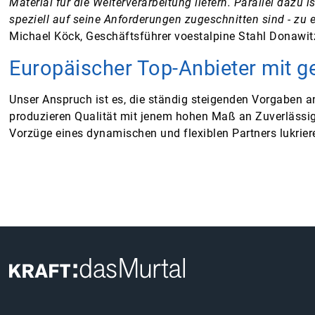
Material für die Weiterverarbeitung liefern. Parallel da
speziell auf seine Anforderungen zugeschnitten sind - zu
Michael Köck, Geschäftsführer voestalpine Stahl Donaw
Europäischer Top-Anbieter mit
Unser Anspruch ist es, die ständig steigenden Vorgaben a
produzieren Qualität mit jenem hohen Maß an Zuverlässi
Vorzüge eines dynamischen und flexiblen Partners lukrie