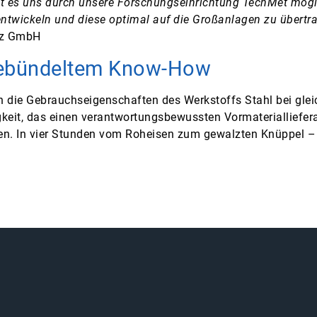
zu ist es uns durch unsere Forschungseinrichtung TechMet m
 entwickeln und diese optimal auf die Großanlagen zu übertr
itz GmbH
 gebündeltem Know-How
n die Gebrauchseigenschaften des Werkstoffs Stahl bei glei
gkeit, das einen verantwortungsbewussten Vormaterialliefe
ren. In vier Stunden vom Roheisen zum gewalzten Knüppel –