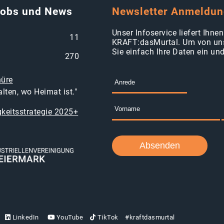
Jobs und News
Newsletter Anmeldu
Unser Infoservice liefert Ihn
11
KRAFT:dasMurtal. Um von uns
Sie einfach Ihre Daten ein un
270
hüre
lten, wo Heimat ist."
keitsstrategie 2025+
LinkedIn
YouTube
TikTok
#kraftdasmurtal