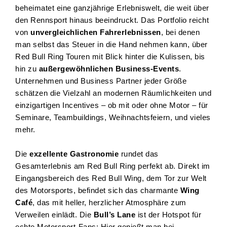
beheimatet eine ganzjährige Erlebniswelt, die weit über
den Rennsport hinaus beeindruckt. Das Portfolio reicht
von
unvergleichlichen Fahrerlebnissen
, bei denen
man selbst das Steuer in die Hand nehmen kann, über
Red Bull Ring Touren mit Blick hinter die Kulissen, bis
hin zu
außergewöhnlichen Business-Events
.
Unternehmen und Business Partner jeder Größe
schätzen die Vielzahl an modernen Räumlichkeiten und
einzigartigen Incentives – ob mit oder ohne Motor – für
Seminare, Teambuildings, Weihnachtsfeiern, und vieles
mehr.
Die
exzellente Gastronomie
rundet das
Gesamterlebnis am Red Bull Ring perfekt ab. Direkt im
Eingangsbereich des Red Bull Wing, dem Tor zur Welt
des Motorsports, befindet sich das charmante
Wing
Café
, das mit heller, herzlicher Atmosphäre zum
Verweilen einlädt. Die
Bull’s
Lane
ist der Hotspot für
echte Motorsport-Fans: Hier genießt man bei